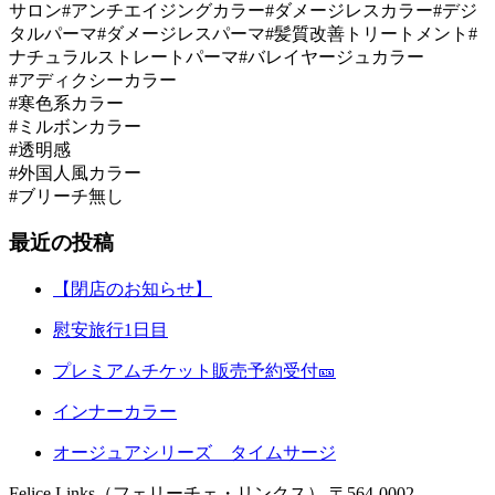
サロン#アンチエイジングカラー#ダメージレスカラー#デジ
タルパーマ#ダメージレスパーマ#髪質改善トリートメント#
ナチュラルストレートパーマ#バレイヤージュカラー
#アディクシーカラー
#寒色系カラー
#ミルボンカラー
#透明感
#外国人風カラー
#ブリーチ無し
最近の投稿
【閉店のお知らせ】
慰安旅行1日目
プレミアムチケット販売予約受付🎫
インナーカラー
オージュアシリーズ タイムサージ
Felice Links（フェリーチェ・リンクス）
〒564-0002