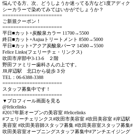
悩んでる方、次、どうしようか迷ってる方など1度アディク
シーカラーで染めてみてはいかがでしょうか？
======================
ご新規クーポン！
======================
平日■カット+炭酸泉カラー 11700→5500
終日■カット+Aujuaトリートメント 8500→5000
平日■カット+アクア炭酸泉パーマ 14580→5500
Felice Links(フェリーチェ・リンクス)
吹田市岸部中3-13-6 ２階
野田ファミリー歯科さんの上です。
JR岸辺駅 北口から徒歩３分
TEL：06-6388-3388
======================
スタッフ募集中です！
======================
▼プロフィール画面を見る
@felicelinks
#2017年新オープンの美容室 #felicelinks
#フェリーチェリンクス#吹田市美容室 #吹田美容室 #岸辺駅
美容室 #吹田美容師スタッフ募集 #吹田美容室スタッフ募集#
吹田美容室オープニングスタッフ募集中#アンチエイジング