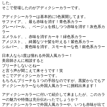
した。
そこで登場したのがアディクシーカラーです。
アディクシーカラーは基本的に5色展開してます。
サファイア、、最も赤味を消す！青色系カラー
グレーパール、、ベージュを残しつつ赤味を消す！灰色系カ
ラー
エメラルド、、赤味を消すカーキ！緑色系カラー
アメジスト、、綺麗なツヤ髪を叶える！紫色系カラー
シルバー、、黄色味を消す、スモーキーな色！銀色系カラー
日本人なら1度は憧れる外国人風カラー！
美容師さんに相談すると
ブリーチしないとねー
と言う声が聞こえて来そうです！笑
そこでアディクシーカラーです。
もちろんブリーチも１つの手段なのですが、黒髪からでもア
ディクシーカラーなら外国人風カラーに挑戦出来ます！
アディクシーカラーに付いて紹介して来ましたが、このカラ
ーの魅力や特徴は充分伝わったでしょうか？
アディクシーカラーで外国人風カラーや、いつも赤味が出て