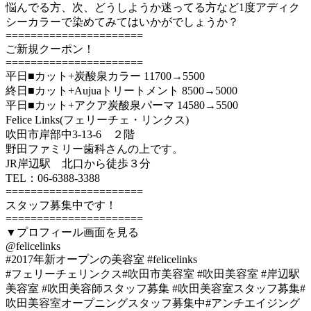
悩んでる方、次、どうしようか迷ってる方など1度アディク
シーカラーで染めてみてはいかがでしょうか？
======================
ご新規クーポン！
======================
平日■カット+炭酸泉カラー 11700→5500
終日■カット+Aujuaトリートメント 8500→5000
平日■カット+アクア炭酸泉パーマ 14580→5500
Felice Links(フェリーチェ・リンクス)
吹田市岸部中3-13-6 ２階
野田ファミリー歯科さんの上です。
JR岸辺駅 北口から徒歩３分
TEL：06-6388-3388
======================
スタッフ募集中です！
======================
▼プロフィール画面を見る
@felicelinks
#2017年新オープンの美容室 #felicelinks
#フェリーチェリンクス#吹田市美容室 #吹田美容室 #岸辺駅
美容室 #吹田美容師スタッフ募集 #吹田美容室スタッフ募集#
吹田美容室オープニングスタッフ募集中#アンチエイジング