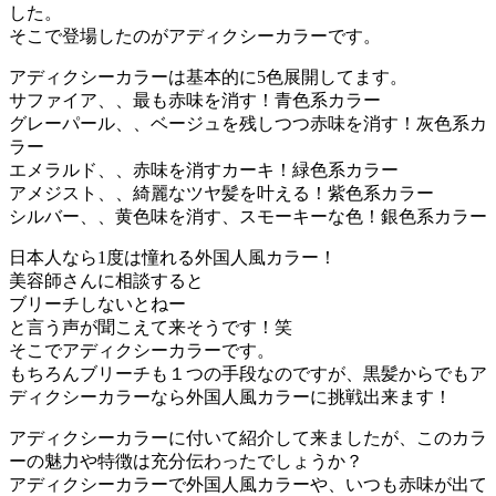
した。
そこで登場したのがアディクシーカラーです。
アディクシーカラーは基本的に5色展開してます。
サファイア、、最も赤味を消す！青色系カラー
グレーパール、、ベージュを残しつつ赤味を消す！灰色系カ
ラー
エメラルド、、赤味を消すカーキ！緑色系カラー
アメジスト、、綺麗なツヤ髪を叶える！紫色系カラー
シルバー、、黄色味を消す、スモーキーな色！銀色系カラー
日本人なら1度は憧れる外国人風カラー！
美容師さんに相談すると
ブリーチしないとねー
と言う声が聞こえて来そうです！笑
そこでアディクシーカラーです。
もちろんブリーチも１つの手段なのですが、黒髪からでもア
ディクシーカラーなら外国人風カラーに挑戦出来ます！
アディクシーカラーに付いて紹介して来ましたが、このカラ
ーの魅力や特徴は充分伝わったでしょうか？
アディクシーカラーで外国人風カラーや、いつも赤味が出て