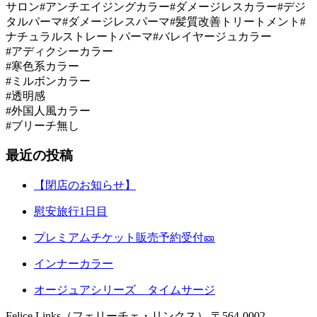
サロン#アンチエイジングカラー#ダメージレスカラー#デジ
タルパーマ#ダメージレスパーマ#髪質改善トリートメント#
ナチュラルストレートパーマ#バレイヤージュカラー
#アディクシーカラー
#寒色系カラー
#ミルボンカラー
#透明感
#外国人風カラー
#ブリーチ無し
最近の投稿
【閉店のお知らせ】
慰安旅行1日目
プレミアムチケット販売予約受付🎫
インナーカラー
オージュアシリーズ タイムサージ
Felice Links（フェリーチェ・リンクス）
〒564-0002