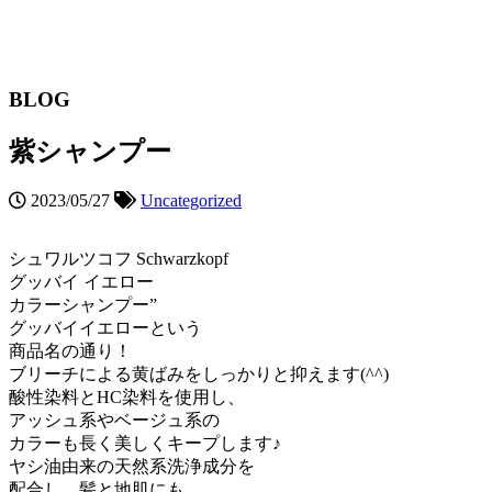
BLOG
紫シャンプー
2023/05/27
Uncategorized
シュワルツコフ Schwarzkopf
グッバイ イエロー
カラーシャンプー”
グッバイイエローという
商品名の通り！
ブリーチによる黄ばみをしっかりと抑えます(^^)
酸性染料とHC染料を使用し、
アッシュ系やベージュ系の
カラーも長く美しくキープします♪
ヤシ油由来の天然系洗浄成分を
配合し、髪と地肌にも