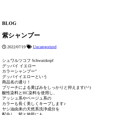
BLOG
紫シャンプー
2022/07/19
Uncategorized
シュワルツコフ Schwarzkopf
グッバイ イエロー
カラーシャンプー”
グッバイイエローという
商品名の通り！
ブリーチによる黄ばみをしっかりと抑えます(^^)
酸性染料とHC染料を使用し、
アッシュ系やベージュ系の
カラーも長く美しくキープします♪
ヤシ油由来の天然系洗浄成分を
配合し、髪と地肌にも